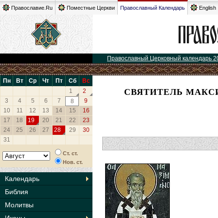
Православие.Ru
Поместные Церкви
Православный Календарь
English
Православный Церковный календарь 2
Пн
Вт
Ср
Чт
Пт
Сб
Вс
СВЯТИТЕЛЬ МАКС
1
2
3
4
5
6
7
9
8
10
11
12
13
14
15
16
17
18
19
20
21
22
23
24
25
26
27
28
29
30
31
Ст. ст.
Нов. ст.
Календарь
Библия
Молитвы