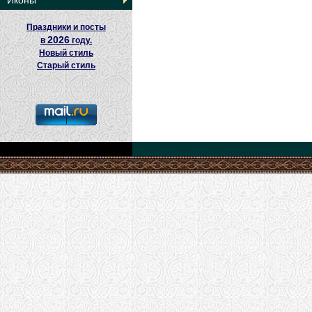
Иконы
Праздники и посты
2026
в
году.
Новый стиль
Старый стиль