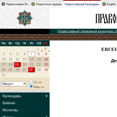
Православие.Ru
Поместные Церкви
Православный Календарь
English
Православный Церковный календарь 2
Пн
Вт
Ср
Чт
Пт
Сб
Вс
ЕВГЕ
1
2
3
4
5
6
8
9
7
10
11
12
13
14
15
16
Дн
17
18
19
20
21
22
23
24
25
26
27
28
29
30
31
Ст. ст.
Нов. ст.
Календарь
Библия
Молитвы