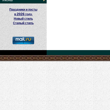
Иконы
Праздники и посты
2026
в
году.
Новый стиль
Старый стиль