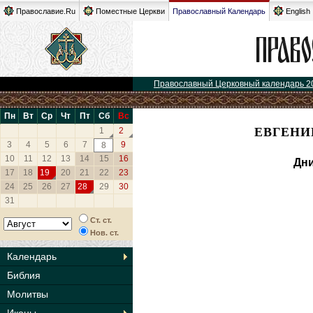
Православие.Ru
Поместные Церкви
Православный Календарь
English
Православный Церковный календарь 2
Пн
Вт
Ср
Чт
Пт
Сб
Вс
ЕВГЕНИ
1
2
3
4
5
6
7
9
8
10
11
12
13
14
15
16
Дни
17
18
19
20
21
22
23
24
25
26
27
28
29
30
31
Ст. ст.
Нов. ст.
Календарь
Библия
Молитвы