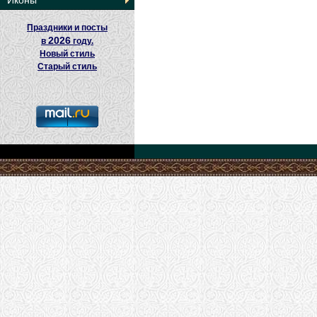
Иконы
Праздники и посты
2026
в
году.
Новый стиль
Старый стиль