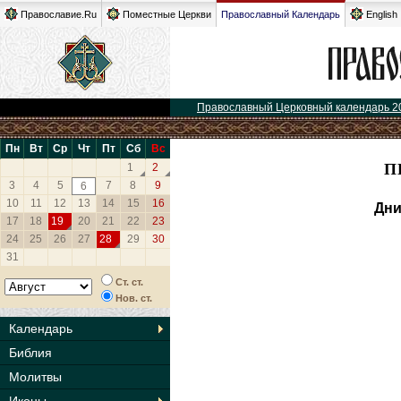
Православие.Ru
Поместные Церкви
Православный Календарь
English
Православный Церковный календарь 2
Пн
Вт
Ср
Чт
Пт
Сб
Вс
П
1
2
3
4
5
7
8
9
6
10
11
12
13
14
15
16
Дни
17
18
19
20
21
22
23
24
25
26
27
28
29
30
31
Ст. ст.
Нов. ст.
Календарь
Библия
Молитвы