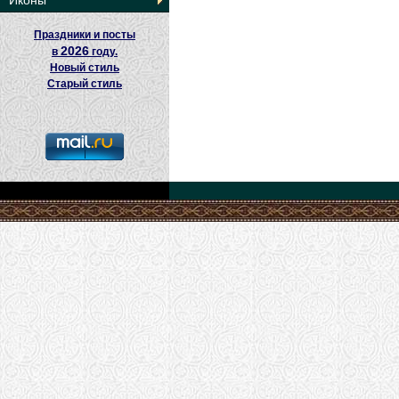
Иконы
Праздники и посты
2026
в
году.
Новый стиль
Старый стиль