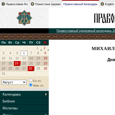
Православие.Ru
Поместные Церкви
Православный Календарь
English
Православный Церковный календарь 2
Пн
Вт
Ср
Чт
Пт
Сб
Вс
МИХАИЛ 
1
2
3
4
5
7
8
9
6
10
11
12
13
14
15
16
Дни
17
18
19
20
21
22
23
24
25
26
27
28
29
30
31
Ст. ст.
Нов. ст.
Календарь
Библия
Молитвы