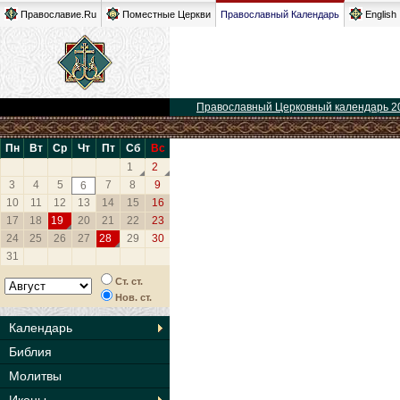
Православие.Ru
Поместные Церкви
Православный Календарь
English
Православный Церковный календарь 2
Пн
Вт
Ср
Чт
Пт
Сб
Вс
1
2
3
4
5
7
8
9
6
10
11
12
13
14
15
16
17
18
19
20
21
22
23
24
25
26
27
28
29
30
31
Ст. ст.
Нов. ст.
Календарь
Библия
Молитвы