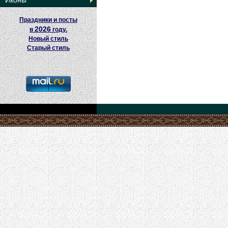
Иконы
Праздники и посты
2026
в
году.
Новый стиль
Старый стиль