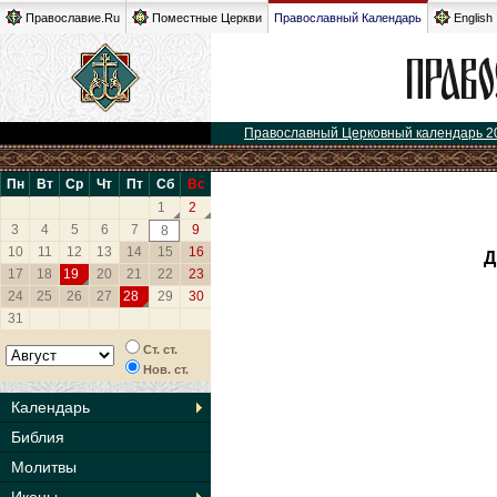
Православие.Ru
Поместные Церкви
Православный Календарь
English
Православный Церковный календарь 2
Пн
Вт
Ср
Чт
Пт
Сб
Вс
1
2
3
4
5
6
7
9
8
10
11
12
13
14
15
16
Д
17
18
19
20
21
22
23
24
25
26
27
28
29
30
31
Ст. ст.
Нов. ст.
Календарь
Библия
Молитвы