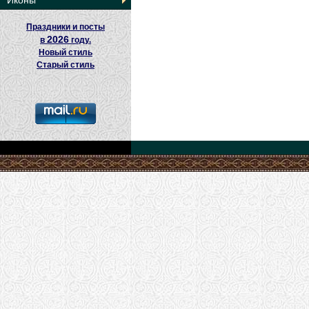
Иконы
Праздники и посты
2026
в
году.
Новый стиль
Старый стиль