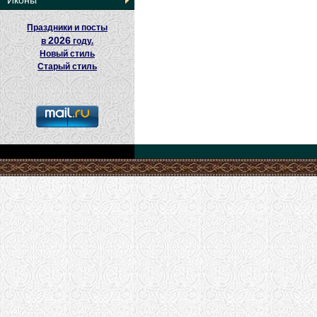
Иконы
Праздники и посты
2026
в
году.
Новый стиль
Старый стиль