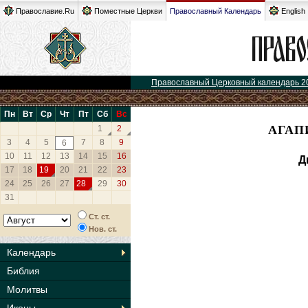
Православие.Ru
Поместные Церкви
Православный Календарь
English
Православный Церковный календарь 2
Пн
Вт
Ср
Чт
Пт
Сб
Вс
АГАП
1
2
3
4
5
7
8
9
6
10
11
12
13
14
15
16
Д
17
18
19
20
21
22
23
24
25
26
27
28
29
30
31
Ст. ст.
Нов. ст.
Календарь
Библия
Молитвы