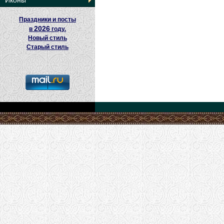
Иконы
Праздники и посты
2026
в
году.
Новый стиль
Старый стиль