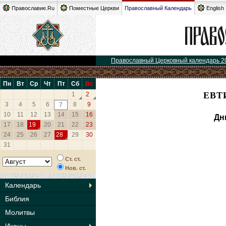
Православие.Ru
Поместные Церкви
Православный Календарь
English
Православный Церковный календарь 2
Пн
Вт
Ср
Чт
Пт
Сб
Вс
ЕВТ
1
2
3
4
5
6
8
9
7
10
11
12
13
14
15
16
Дн
17
18
19
20
21
22
23
24
25
26
27
28
29
30
31
Ст. ст.
Нов. ст.
Календарь
Библия
Молитвы