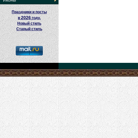
Иконы
Праздники и посты
2026
в
году.
Новый стиль
Старый стиль