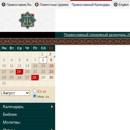
Православие.Ru
Поместные Церкви
Православный Календарь
English
Православный Церковный календарь 2
Пн
Вт
Ср
Чт
Пт
Сб
Вс
1
2
3
4
5
6
7
9
8
10
11
12
13
14
15
16
17
18
19
20
21
22
23
24
25
26
27
28
29
30
31
Ст. ст.
Нов. ст.
Календарь
Библия
Молитвы