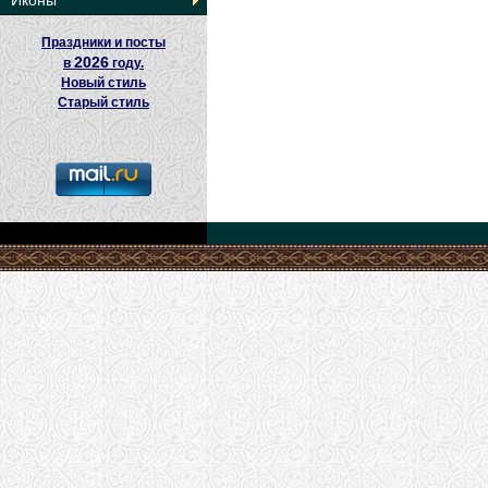
Иконы
Праздники и посты
2026
в
году.
Новый стиль
Старый стиль