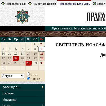
Православие.Ru
Поместные Церкви
Православный Календарь
English
Православный Церковный календарь 2
Пн
Вт
Ср
Чт
Пт
Сб
Вс
СВЯТИТЕЛЬ ИОАСАФ
1
2
3
4
5
6
7
8
9
10
11
12
13
14
15
16
Дн
17
18
19
20
21
22
23
24
25
26
27
28
29
30
31
Ст. ст.
Нов. ст.
Календарь
Библия
Молитвы