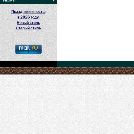
Иконы
Праздники и посты
2026
в
году.
Новый стиль
Старый стиль