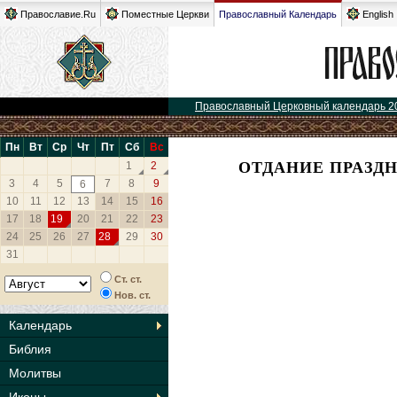
Православие.Ru
Поместные Церкви
Православный Календарь
English
Православный Церковный календарь 2
Пн
Вт
Ср
Чт
Пт
Сб
Вс
ОТДАНИЕ ПРАЗД
1
2
3
4
5
7
8
9
6
10
11
12
13
14
15
16
17
18
19
20
21
22
23
24
25
26
27
28
29
30
31
Ст. ст.
Нов. ст.
Календарь
Библия
Молитвы