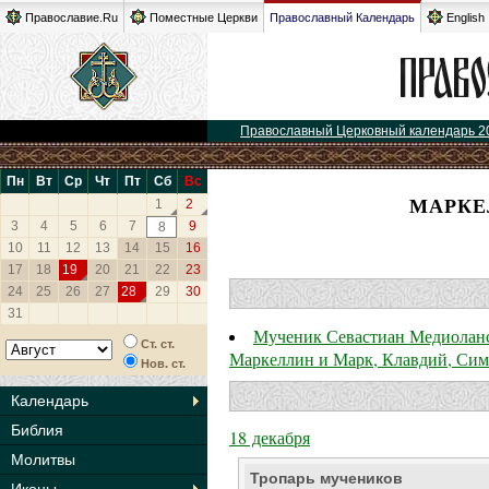
Православие.Ru
Поместные Церкви
Православный Календарь
English
Православный Церковный календарь 2
Пн
Вт
Ср
Чт
Пт
Сб
Вс
МАРКЕ
1
2
3
4
5
6
7
9
8
10
11
12
13
14
15
16
17
18
19
20
21
22
23
24
25
26
27
28
29
30
31
Мученик Севастиан Медиоланск
Ст. ст.
Маркеллин и Марк, Клавдий, Сим
Нов. ст.
Календарь
Библия
18 декабря
Молитвы
Тропарь мучеников