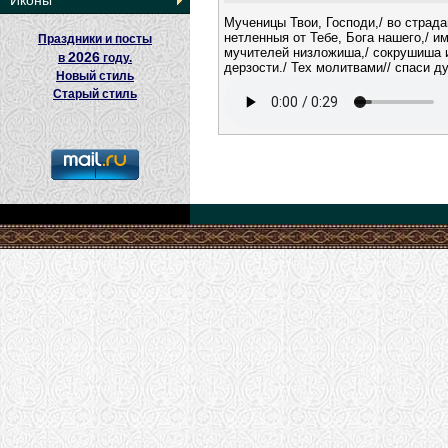
Иконы
Мученицы Твои, Господи,/ во страд
нетленныя от Тебе, Бога нашего,/ и
Праздники и посты
мучителей низложиша,/ сокрушиша
2026
в
году.
дерзости./ Тех молитвами// спаси д
Новый стиль
Старый стиль