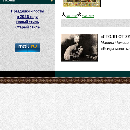
Иконы
Праздники и посты
2026
968 x 1200
2362 x 2927
в
году.
Новый стиль
Старый стиль
«СТОЛП ОТ З
Марина Чижова
«Всегда молитьс