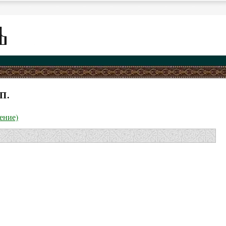
П.
ение)