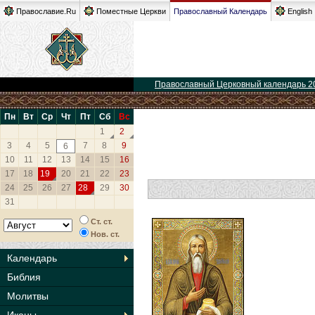
Православие.Ru
Поместные Церкви
Православный Календарь
English
Православный Церковный календарь 2
Пн
Вт
Ср
Чт
Пт
Сб
Вс
1
2
3
4
5
7
8
9
6
10
11
12
13
14
15
16
17
18
19
20
21
22
23
24
25
26
27
28
29
30
31
Ст. ст.
Нов. ст.
Календарь
Библия
Молитвы