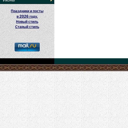
Иконы
Праздники и посты
2026
в
году.
Новый стиль
Старый стиль