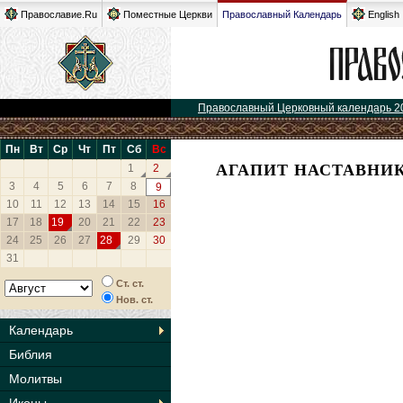
Православие.Ru
Поместные Церкви
Православный Календарь
English
Православный Церковный календарь 2
Пн
Вт
Ср
Чт
Пт
Сб
Вс
АГАПИТ НАСТАВНИК
1
2
3
4
5
6
7
8
9
10
11
12
13
14
15
16
17
18
19
20
21
22
23
24
25
26
27
28
29
30
31
Ст. ст.
Нов. ст.
Календарь
Библия
Молитвы