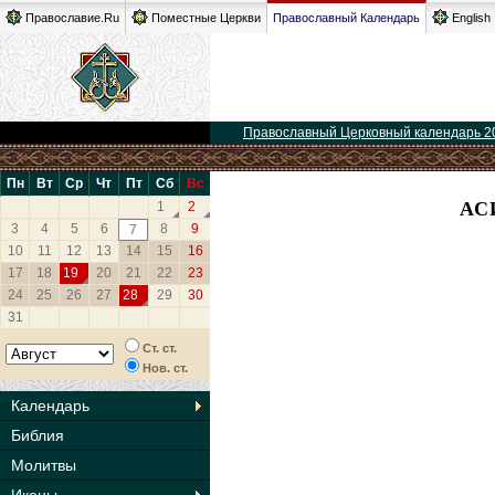
Православие.Ru
Поместные Церкви
Православный Календарь
English
Православный Церковный календарь 2
Пн
Вт
Ср
Чт
Пт
Сб
Вс
АС
1
2
3
4
5
6
8
9
7
10
11
12
13
14
15
16
17
18
19
20
21
22
23
24
25
26
27
28
29
30
31
Ст. ст.
Нов. ст.
Календарь
Библия
Молитвы