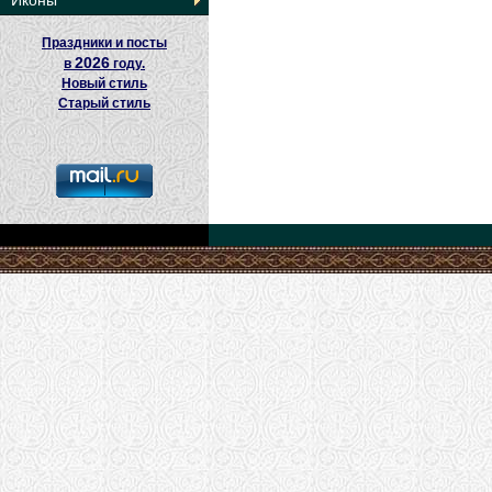
Иконы
Праздники и посты
2026
в
году.
Новый стиль
Старый стиль