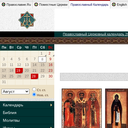
Православие.Ru
Поместные Церкви
Православный Календарь
English
Православный Церковный календарь 2
Пн
Вт
Ср
Чт
Пт
Сб
Вс
1
2
3
4
5
6
7
9
8
10
11
12
13
14
15
16
17
18
19
20
21
22
23
24
25
26
27
28
29
30
31
Ст. ст.
Нов. ст.
Календарь
Библия
Молитвы