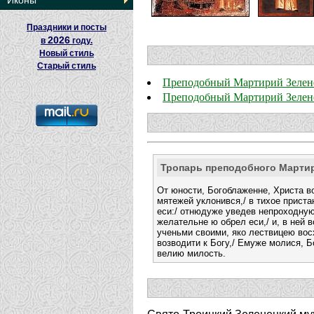
Иконы
Праздники и посты
2026
в
году.
Новый стиль
Старый стиль
Преподобный Мартирий Зелен
Преподобный Мартирий Зелен
Тропарь преподобного Марти
От юности, Богоблаженне, Христа во
мятежей уклонився,/ в тихое прист
еси:/ отнюдуже уведев непроходную
желательне ю обрел еси,/ и, в ней 
ученьми своими, яко лествицею вос
возводити к Богу,/ Емуже молися, 
велию милость.