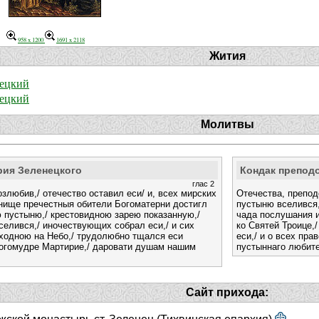
958 x 1200
1691 x 2118
Жития
ецкий
ецкий
Молитвы
рия Зеленецкого
Кондак препод
глас 2
злюбив,/ отечество оставил еси/ и, всех мирских
Отечества, препод
анище пречестныя обители Богоматерни достигл
пустыню вселився,
 пустыню,/ крестовидною зарею показанную,/
чада послушания и
вселився,/ иночествующих собрал еси,/ и сих
ко Святей Троице,
ходною на Небо,/ трудолюбно тщался еси
еси,/ и о всех пра
Богомудре Мартирие,/ даровати душам нашим
пустыннаго любит
Сайт прихода: