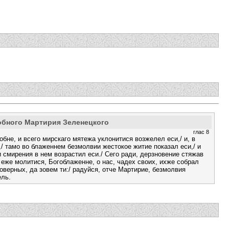
обного Мартирия Зеленецкого
глас 8
обне, и всего мирскаго мятежа уклонитися возжелел еси,/ и, в
/ тамо во блаженнем безмолвии жестокое житие показал еси,/ и
 смирения в нем возрастил еси./ Сего ради, дерзновение стяжав
/ еже молитися, Богоблаженне, о нас, чадех своих, ихже собрал
воверных, да зовем ти:/ радуйся, отче Мартирие, безмолвия
ель.