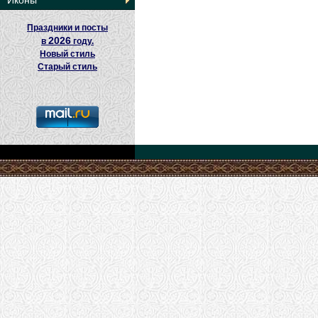
Иконы
Праздники и посты
2026
в
году.
Новый стиль
Старый стиль