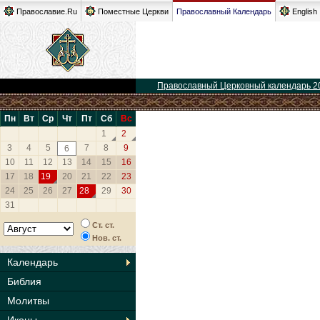
Православие.Ru
Поместные Церкви
Православный Календарь
English
Православный Церковный календарь 2
Пн
Вт
Ср
Чт
Пт
Сб
Вс
1
2
3
4
5
7
8
9
6
10
11
12
13
14
15
16
17
18
19
20
21
22
23
24
25
26
27
28
29
30
31
Ст. ст.
Нов. ст.
Календарь
Библия
Молитвы