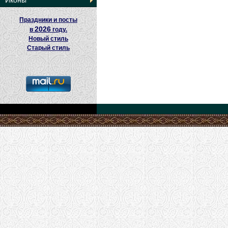
Иконы
Праздники и посты
2026
в
году.
Новый стиль
Старый стиль