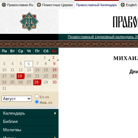
Православие.Ru
Поместные Церкви
Православный Календарь
English
Православный Церковный календарь 2
Пн
Вт
Ср
Чт
Пт
Сб
Вс
МИХАИЛ
1
2
3
4
5
7
8
9
6
10
11
12
13
14
15
16
Дни
17
18
19
20
21
22
23
24
25
26
27
28
29
30
31
Ст. ст.
Нов. ст.
Календарь
Библия
Молитвы