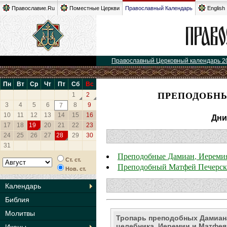
Православие.Ru
Поместные Церкви
Православный Календарь
English
Православный Церковный календарь 2
Пн
Вт
Ср
Чт
Пт
Сб
Вс
ПРЕПОДОБНЫ
1
2
3
4
5
6
8
9
7
10
11
12
13
14
15
16
Дни
17
18
19
20
21
22
23
24
25
26
27
28
29
30
31
Преподобные Дамиан, Иеремия
Ст. ст.
Преподобный Матфей Печерск
Нов. ст.
Календарь
Библия
Молитвы
Тропарь преподобных Дамиан
целебника, Иеремии и Матфея