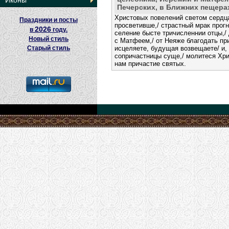
Иконы
Печерских, в Ближних пещера
Христовых повелений светом сердц
Праздники и посты
просветивше,/ страстный мрак прогн
2026
в
году.
селение бысте тричисленнии отцы,/
Новый стиль
с Матфеем,/ от Неяже благодать п
Старый стиль
исцеляете, будущая возвещаете/ и,
сопричастницы суще,/ молитеся Хри
нам причастие святых.