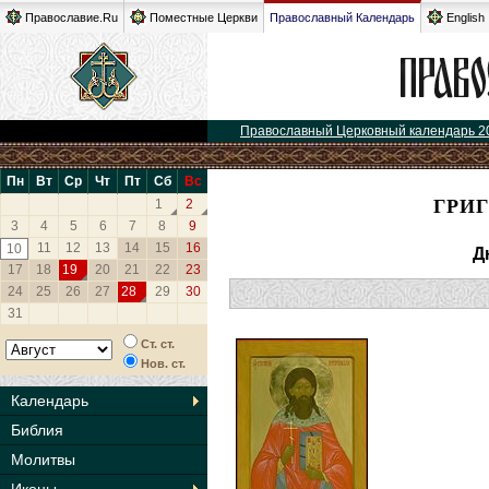
Православие.Ru
Поместные Церкви
Православный Календарь
English
Православный Церковный календарь 2
Пн
Вт
Ср
Чт
Пт
Сб
Вс
ГРИГ
1
2
3
4
5
6
7
8
9
11
12
13
14
15
16
10
Д
17
18
19
20
21
22
23
24
25
26
27
28
29
30
31
Ст. ст.
Нов. ст.
Календарь
Библия
Молитвы