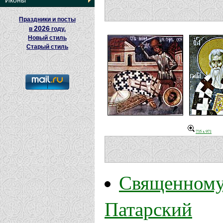
Иконы
Праздники и посты
2026
в
году.
Новый стиль
Старый стиль
735 x 971
Священному
Патарский