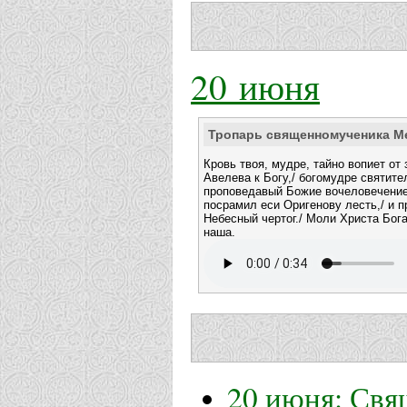
20 июня
Тропарь священномученика 
Кровь твоя, мудре, тайно вопиет от 
Авелева к Богу,/ богомудре святит
проповедавый Божие вочеловечение
посрамил еси Оригенову лесть,/ и п
Небесный чертог./ Моли Христа Бога
наша.
20 июня: Свя