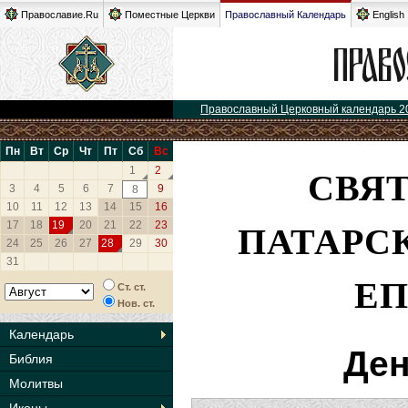
Православие.Ru
Поместные Церкви
Православный Календарь
English
Православный Церковный календарь 2
Пн
Вт
Ср
Чт
Пт
Сб
Вс
СВЯ
1
2
3
4
5
6
7
9
8
10
11
12
13
14
15
16
ПАТАРС
17
18
19
20
21
22
23
24
25
26
27
28
29
30
31
ЕП
Ст. ст.
Нов. ст.
Календарь
Ден
Библия
Молитвы