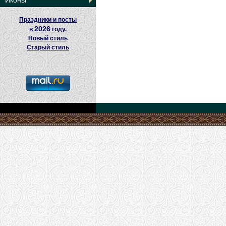
Иконы
Праздники и посты
2026
в
году.
Новый стиль
Старый стиль