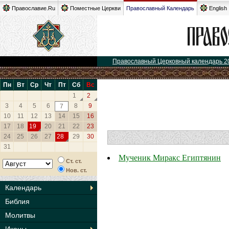
Православие.Ru
Поместные Церкви
Православный Календарь
English
Православный Церковный календарь 2
Пн
Вт
Ср
Чт
Пт
Сб
Вс
1
2
3
4
5
6
8
9
7
10
11
12
13
14
15
16
17
18
19
20
21
22
23
24
25
26
27
28
29
30
31
Мученик Миракс Египтянин
Ст. ст.
Нов. ст.
Календарь
Библия
Молитвы