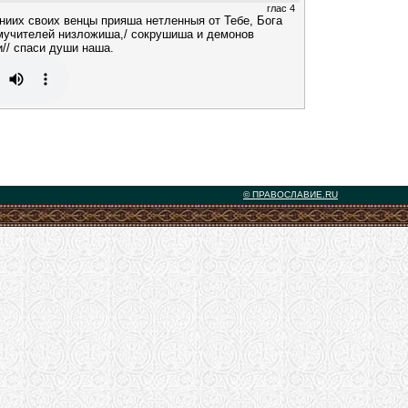
глас 4
аниих своих венцы прияша нетленныя от Тебе, Бога
 мучителей низложиша,/ сокрушиша и демонов
// спаси души наша.
© ПРАВОСЛАВИЕ.RU