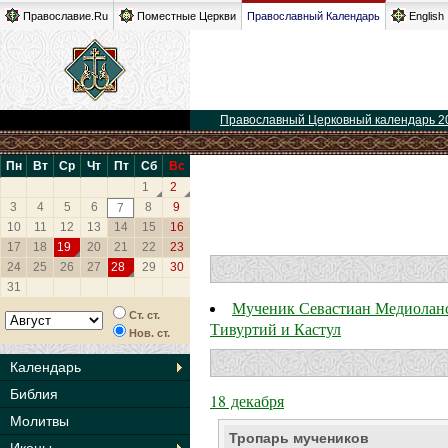
Православие.Ru
Поместные Церкви
Православный Календарь
English
Православный Церковный календарь 2
Пн
Вт
Ср
Чт
Пт
Сб
Вс
1
2
3
4
5
6
8
9
7
10
11
12
13
14
15
16
17
18
19
20
21
22
23
24
25
26
27
28
29
30
31
Мученик Севастиан Медиоланск
Ст. ст.
Тивуртий и Кастул
Нов. ст.
Календарь
Библия
18 декабря
Молитвы
Тропарь мучеников