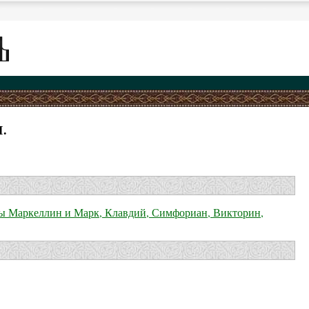
.
ны Маркеллин и Марк, Клавдий, Симфориан, Викторин,