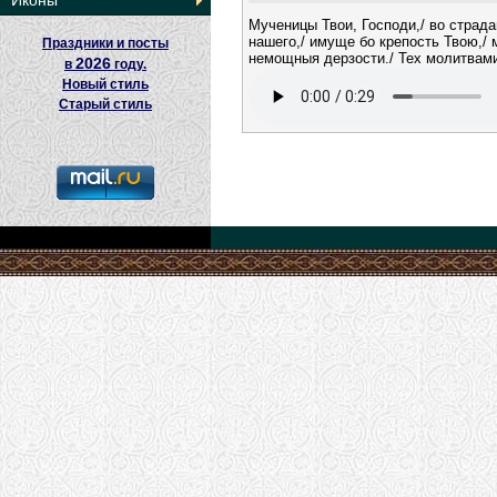
Иконы
Мученицы Твои, Господи,/ во страд
нашего,/ имуще бо крепость Твою,/
Праздники и посты
немощныя дерзости./ Тех молитвами
2026
в
году.
Новый стиль
Старый стиль