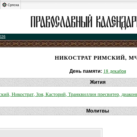
Српска
026
НИКОСТРАТ РИМСКИЙ, МЧ
18 декабря
День памяти:
Жития
ий, Никострат, Зоя, Касторий, Транквиллин пресвитер, диако
Молитвы