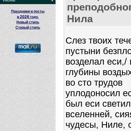
Иконы
преподобно
Праздники и посты
Нила
2026
в
году.
Новый стиль
Старый стиль
Слез твоих теч
пустыни безпл
возделал еси,/ 
глубины возды
во сто трудов
уплодоносил ес
был еси светил
вселенней, сия
чудесы, Ниле, 