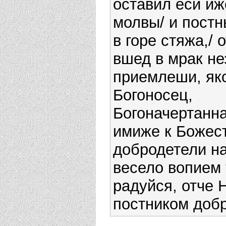
оставил еси иж
молвы/ и постн
в горе стяжа,/ 
вшед в мрак не
приемлеши, як
Богоносец,
Богоначертанна
имиже к Божес
добродетели н
весело вопием 
радуйся, отче 
постником доб