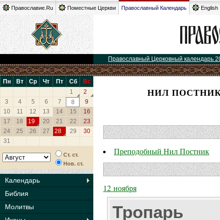
Православие.Ru
Поместные Церкви
Православный Календарь
English
Православный Церковный календарь 2
Пн
Вт
Ср
Чт
Пт
Сб
Вс
НИЛ ПОСТНИК
1
2
3
4
5
6
7
9
8
10
11
12
13
14
15
16
17
18
19
20
21
22
23
24
25
26
27
28
29
30
31
Преподобный Нил Постник
Ст. ст.
Нов. ст.
Календарь
12 ноября
Библия
Тропарь
Молитвы