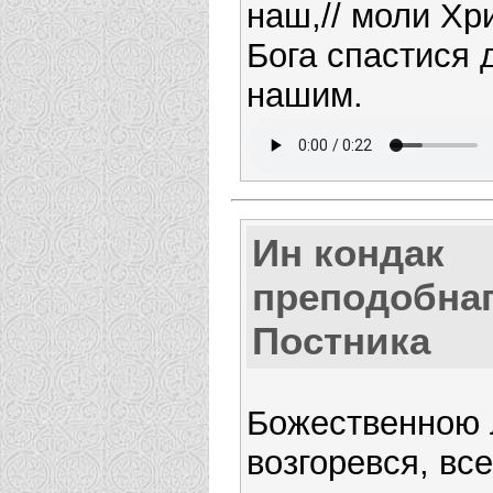
наш,// моли Хр
Бога спастися
нашим.
Ин кондак
преподобна
Постника
Божественною
возгоревся, вс