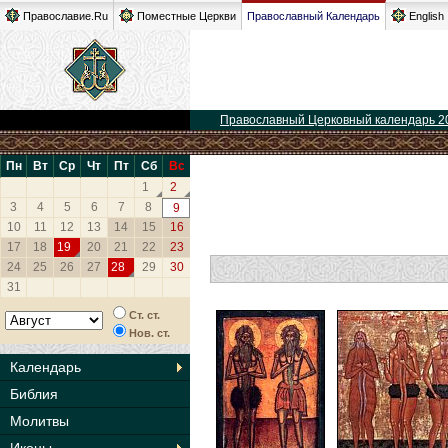
Православие.Ru
Поместные Церкви
Православный Календарь
English
Православный Церковный календарь 2
Пн
Вт
Ср
Чт
Пт
Сб
Вс
1
2
3
4
5
6
7
8
9
10
11
12
13
14
15
16
17
18
19
20
21
22
23
24
25
26
27
28
29
30
31
Ст. ст.
Нов. ст.
Календарь
Библия
Молитвы