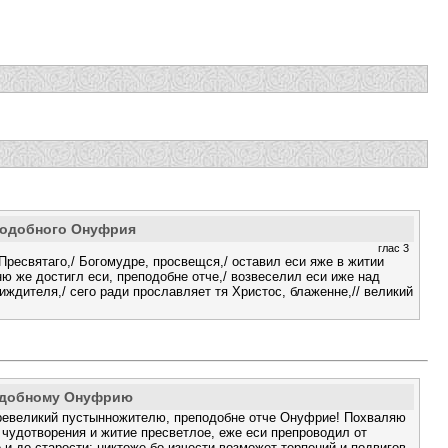
подобного Онуфрия
глас 3
ресвятаго,/ Богомудре, просвещся,/ оставил еси яже в житии
ю же достигл еси, преподобне отче,/ возвеселил еси иже над
иждителя,/ сего ради прославляет тя Христос, блаженне,// великий
одобному Онуфрию
ревеликий пустынножителю, преподобне отче Онуфрие! Похваляю
 чудотворения и житие пресветлое, еже еси препроводил от
 и до старости: никтоже бо изчести возможет терпений и подвигов