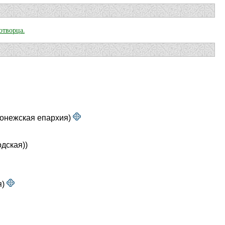
отворца.
ронежская епархия)
дская))
я)