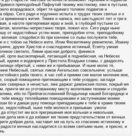
 Удивися преподобный Пафнутий твоему жестокому, еже в пустыни,
 зело возрадовася, обрет тя единаго толиких подвигов и
 образ. Сего ради и подлинно испыта о трудех твоих святых и о
си временнаго жития. Темже и написа, яко шестьдесят лет и три в
ая, в наготе претерпевая мраз и зной, в глубоцей пустыни со
битая, молитвы непрестанно творя, пожил еси. Сего ради ныне
ошу от недостойных устен моих, преподобне отче, преподобному
великая: сподобися бо при кончине со львы послужити тебе,
ое и с тобою на Небеси жити, Илии Фесвитянину ревнителю, Иоанну
ниче, друже Христов и снаследниче истинный, Египту умная
еликое светило, Ливии красная доброто, финиксе
ий, орле высокопарный, летающий в поднебесная, на Небесех
ый, идеже и водворися у Престола Владыки славы, с двадесять
илище обретый, с ними же и пребываеши. И ныне молю тя,
нине Небесный, святых ликов Ангельских совсельниче: услыши
достойнаго раба твоего, в час сей и приими сие малое моление мое,
е, скорый помощниче притекающим к тебе усердно; заглади
оих скверных и нечистых, яже держат демонския полки, покрый мя
м, причти мя ко уготованному месту молитвами твоими и сподоби
алима, ибо по Преблагословенней Владычице нашей Богородице и
 тебе между теплейшими помощниками и заступниками моими
еши бо и даеши руку помощи припадающим к тебе в храме твоем
аз, недостойный, ныне тебе молюся и призываю: умоли
 да отпустит ми вся прегрешения моя вольная и невольная,
лая дела моя и да избавит мя твоим предстательством от вечных
орити добрая дела, наставит мя на путь ко спасению истинному и
 радости вечныя насладитися со всеми святыми ныне, и присно, и
нь.