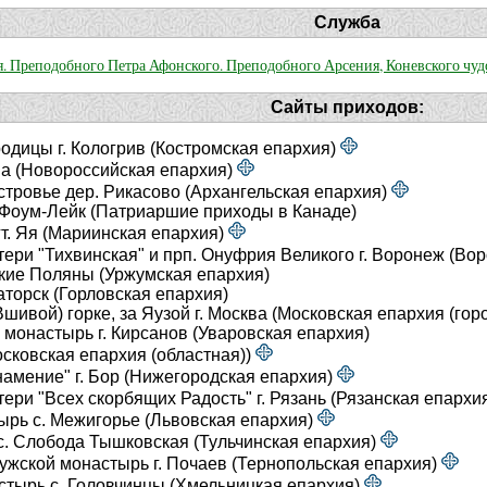
Служба
. Преподобного Петра Афонского. Преподобного Арсения, Коневского чуд
Сайты приходов:
одицы г. Кологрив (Костромская епархия)
па (Новороссийская епархия)
тровье дер. Рикасово (Архангельская епархия)
 Фоум-Лейк (Патриаршие приходы в Канаде)
т. Яя (Мариинская епархия)
ери "Тихвинская" и прп. Онуфрия Великого г. Воронеж (Во
ские Поляны (Уржумская епархия)
аторск (Горловская епархия)
ивой) горке, за Яузой г. Москва (Московская епархия (горо
монастырь г. Кирсанов (Уваровская епархия)
осковская епархия (областная))
амение" г. Бор (Нижегородская епархия)
ери "Всех скорбящих Радость" г. Рязань (Рязанская епархи
рь с. Межигорье (Львовская епархия)
с. Слобода Тышковская (Тульчинская епархия)
ужской монастырь г. Почаев (Тернопольская епархия)
тырь с. Головчинцы (Хмельницкая епархия)