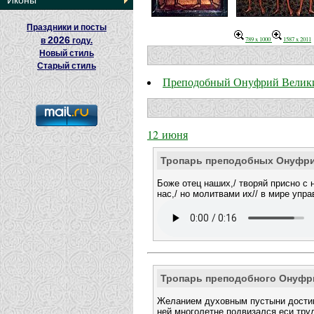
Иконы
Праздники и посты
2026
789 x 1000
1587 x 2011
в
году.
Новый стиль
Старый стиль
Преподобный Онуфрий Велик
12 июня
Тропарь преподобных Онуфри
Боже отец наших,/ творяй присно с 
нас,/ но молитвами их// в мире упра
Тропарь преподобного Онуфр
Желанием духовным пустыни достигл
ней многолетне подвизался еси тру