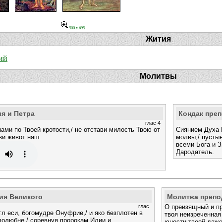
500 x 695
Жития
ий
Молитвы
я и Петра
Кондак пре
глас 4
нами по Твоей кротости,/ не отстави милость Твою от
Сиянием Духа П
ви живот наш.
молвы,/ пустын
всеми Бога и З
Дародатель.
ия Великого
Молитва преп
глас
О преизящный и п
 еси, богомудре Онуфрие,/ и яко безплотен в
твоя неизреченная
долюбне,/ соревнуя пророкам Илии и
юности твоей даже