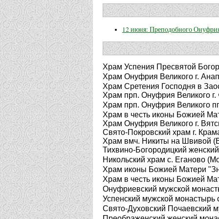
12 июня: Преподобного Онуфрия
Храм Успения Пресвятой Богор
Храм Онуфрия Великого г. Ана
Храм Сретения Господня в Заос
Храм прп. Онуфрия Великого г.
Храм прп. Онуфрия Великого пг
Храм в честь иконы Божией Мат
Храм Онуфрия Великого г. Вят
Свято-Покровский храм г. Крам
Храм вмч. Никиты на Швивой (Вш
Тихвино-Богородицкий женский 
Никольский храм с. Еганово (М
Храм иконы Божией Матери "Зн
Храм в честь иконы Божией Мат
Онуфриевский мужской монасты
Успенский мужской монастырь 
Свято-Духовский Почаевский м
Преображенский женский монас