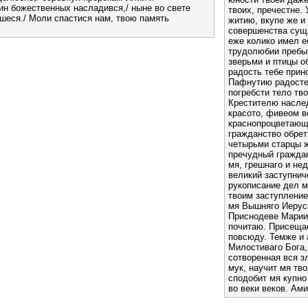
аин божественных насладився,/ ныне во свете
твоих, пречестне.
шеся./ Моли спастися нам, твою память
житию, вкупе же и
совершенства суща
еже колико имел е
трудолюбии пребыв
зверьми и птицы о
радость тебе прин
Пафнутию радосте 
погребсти тело тв
Крестителю наслед
красото, фивеом в
краснопроцветающ
гражданство обрет
четырьми старцы ж
пречудный гражда
мя, грешнаго и не
великий заступнич
рукописание дел м
твоим заступление
мя Вышняго Иерус
Приснодеве Марии
почитаю. Присеща
повсюду. Темже и 
Милостиваго Бога,
сотворенная вся з
мук, научит мя тв
сподобит мя купно
во веки веков. Ами