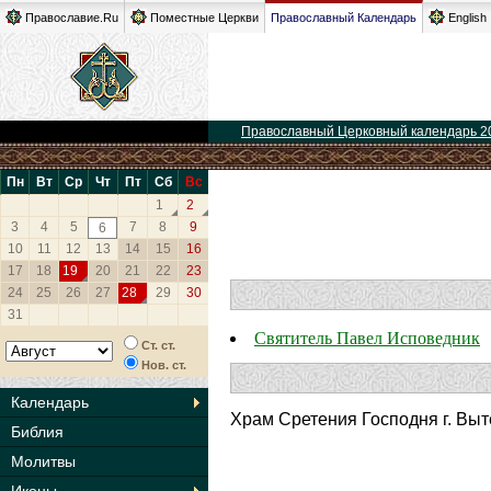
Православие.Ru
Поместные Церкви
Православный Календарь
English
Православный Церковный календарь 2
Пн
Вт
Ср
Чт
Пт
Сб
Вс
1
2
3
4
5
7
8
9
6
10
11
12
13
14
15
16
17
18
19
20
21
22
23
24
25
26
27
28
29
30
31
Святитель Павел Исповедник
Ст. ст.
Нов. ст.
Календарь
Храм Сретения Господня г. Вы
Библия
Молитвы