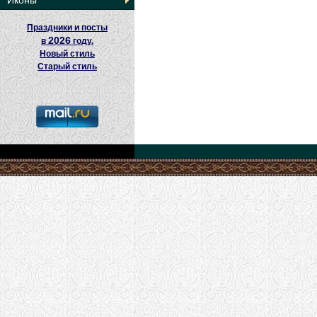
Иконы
Праздники и посты
2026
в
году.
Новый стиль
Старый стиль