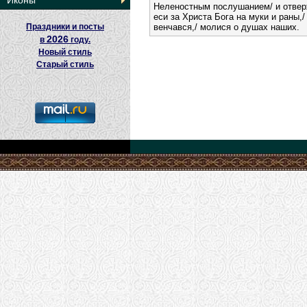
Иконы
Неленостным послушанием/ и отверж
еси за Христа Бога на муки и раны,/
Праздники и посты
венчався,/ молися о душах наших.
2026
в
году.
Новый стиль
Старый стиль