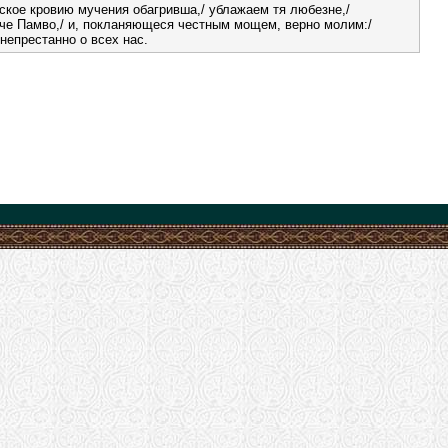
кое кровию мучения обагривша,/ ублажаем тя любезне,/
че Памво,/ и, покланяющеся честным мощем, верно молим:/
непрестанно о всех нас.