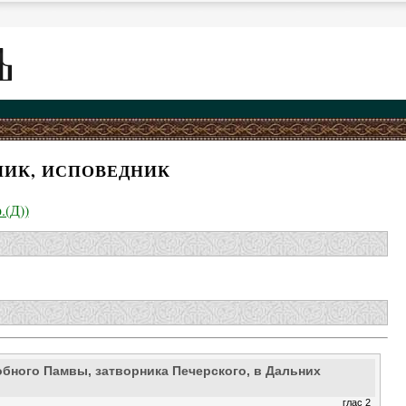
НИК, ИСПОВЕДНИК
.(Д))
бного Памвы, затворника Печерского, в Дальних
глас 2