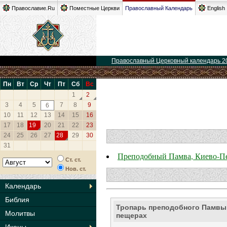
Православие.Ru
Поместные Церкви
Православный Календарь
English
Православный Церковный календарь 2
Пн
Вт
Ср
Чт
Пт
Сб
Вс
1
2
3
4
5
7
8
9
6
10
11
12
13
14
15
16
17
18
19
20
21
22
23
24
25
26
27
28
29
30
31
Преподобный Памва, Киево-Пе
Ст. ст.
Нов. ст.
Календарь
Библия
Тропарь преподобного Памвы,
Молитвы
пещерах