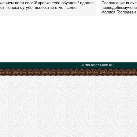
ением воли своей/ крепко себе обуздав,/ вдался
Послушание иночес
 от Негоже сугубо, всечестне отче Памво,
преподобномучени
молися Господеви 
© ПРАВОСЛАВИЕ.RU