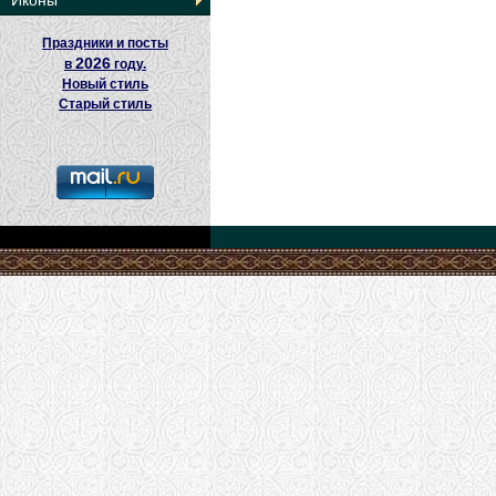
Иконы
Праздники и посты
2026
в
году.
Новый стиль
Старый стиль