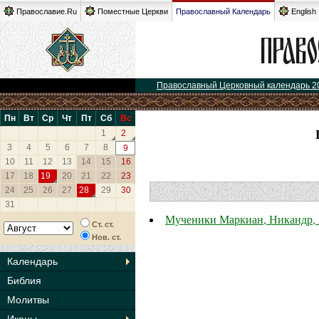
Православие.Ru
Поместные Церкви
Православный Календарь
English
Православный Церковный календарь 2
Пн
Вт
Ср
Чт
Пт
Сб
Вс
1
2
3
4
5
6
7
8
9
10
11
12
13
14
15
16
17
18
19
20
21
22
23
24
25
26
27
28
29
30
31
Мученики Маркиан, Никандр, 
Ст. ст.
Нов. ст.
Календарь
Библия
Молитвы