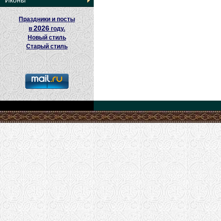
Иконы
Праздники и посты
2026
в
году.
Новый стиль
Старый стиль