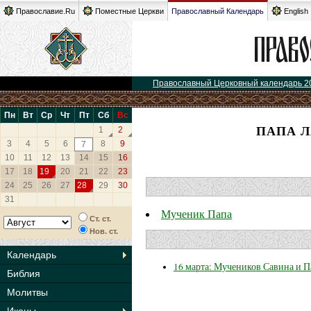
Православие.Ru
Поместные Церкви
Православный Календарь
English
Православный Церковный календарь 2
Пн
Вт
Ср
Чт
Пт
Сб
Вс
ПАПА Л
1
2
3
4
5
6
8
9
7
10
11
12
13
14
15
16
17
18
19
20
21
22
23
24
25
26
27
28
29
30
31
Мученик Папа
Ст. ст.
Нов. ст.
Календарь
16 марта: Мучеников Савина и 
Библия
Молитвы