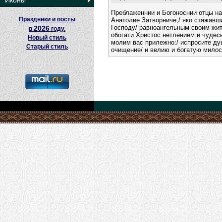
Иконы
Преблаженнии и Богоноснии отцы на
Праздники и посты
Анатолие Затворниче,/ яко стяжавш
Господу/ равноангельным своим жит
2026
в
году.
обогати Христос нетлением и чудес
Новый стиль
молим вас прилежно:/ испросите д
Старый стиль
очищение/ и велию и богатую милос