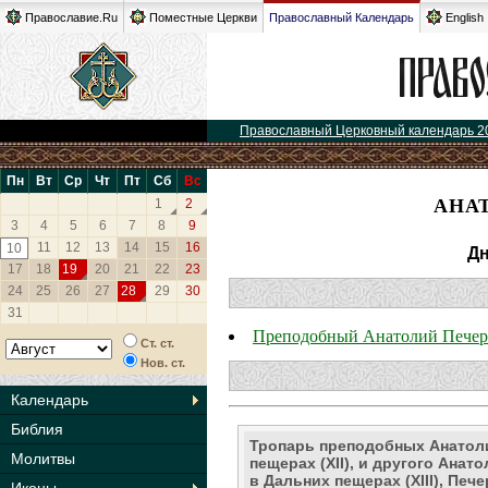
Православие.Ru
Поместные Церкви
Православный Календарь
English
Православный Церковный календарь 2
Пн
Вт
Ср
Чт
Пт
Сб
Вс
АНА
1
2
3
4
5
6
7
8
9
11
12
13
14
15
16
10
Дн
17
18
19
20
21
22
23
24
25
26
27
28
29
30
31
Преподобный Анатолий Печерс
Ст. ст.
Нов. ст.
Календарь
Библия
Тропарь преподобных Анатол
Молитвы
пещерах (XII), и другого Анат
в Дальних пещерах (XIII), Печ