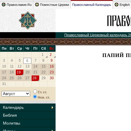
Православие.Ru
Поместные Церкви
Православный Календарь
English
Православный Церковный календарь 2
Пн
Вт
Ср
Чт
Пт
Сб
Вс
ПАПИЙ П
1
2
3
4
5
7
8
9
6
10
11
12
13
14
15
16
17
18
19
20
21
22
23
24
25
26
27
28
29
30
31
Ст. ст.
Нов. ст.
Календарь
Библия
Молитвы