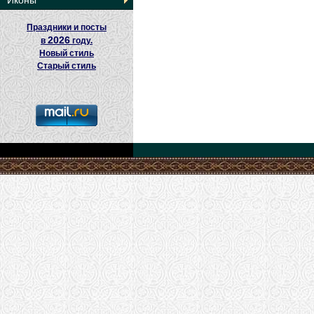
Иконы
Праздники и посты
2026
в
году.
Новый стиль
Старый стиль