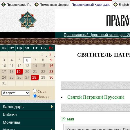
Православие.Ru
Поместные Церкви
Православный Календарь
English
Православный Церковный календарь 2
Пн
Вт
Ср
Чт
Пт
Сб
Вс
СВЯТИТЕЛЬ ПАТР
1
2
3
4
5
7
8
9
6
10
11
12
13
14
15
16
17
18
19
20
21
22
23
24
25
26
27
28
29
30
31
Ст. ст.
Святой Патрикий Прусский
Нов. ст.
Календарь
Библия
19 мая
Молитвы
Кондак священномученика Па