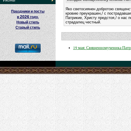
Иконы
Яко светосиянен добротою священст
Праздники и посты
кровию преукрашен,/ с пострадавши
2026
в
году.
Патрикие, Христу предстоя,/ о нас п
страдалец честный.
Новый стиль
Старый стиль
19 мая: Священномученика Патр