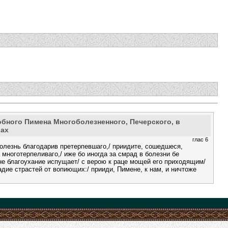
бного Пимена Многоболезненного, Печерского, в
ах
глас 6
лезнь благодарив претерпевшаго,/ приидите, сошедшеся,
многотерпеливаго,/ иже бо иногда за смрад в болезни бе
не благоухание испущает/ с верою к раце мощей его приходящим/
адие страстей от вопиющих:/ прииди, Пимене, к нам, и ничтоже