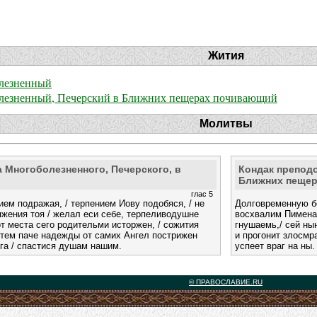
Жития
лезненный
езненный, Печерский в Ближних пещерах почивающий
Молитвы
 Многоболезненного, Печерского, в
Кондак преподо
Ближних пещер
глас 5
ем подражая, / терпением Иову подобяся, / не
Долговременную бо
яжения тоя / желал еси себе, терпеливодушне
восхвалим Пимена 
 от места сего родительми исторжен, / сожития
гнушаемь,/ сей ны
 тем паче надежды от самих Ангел пострижен
и прогонит злосмр
ога / спастися душам нашим.
успеет враг на ны.
© ПРАВОСЛАВИЕ.RU