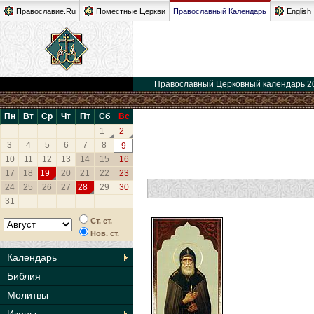
Православие.Ru
Поместные Церкви
Православный Календарь
English
Православный Церковный календарь 2
Пн
Вт
Ср
Чт
Пт
Сб
Вс
1
2
3
4
5
6
7
8
9
10
11
12
13
14
15
16
17
18
19
20
21
22
23
24
25
26
27
28
29
30
31
Ст. ст.
Нов. ст.
Календарь
Библия
Молитвы