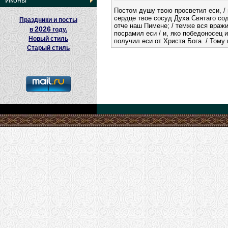
Иконы
Постом душу твою просветил еси, 
сердце твое сосуд Духа Святаго сод
Праздники и посты
отче наш Пимене; / темже вся враж
2026
в
году.
посрамил еси / и, яко победоносец 
Новый стиль
получил еси от Христа Бога. / Тому
Старый стиль