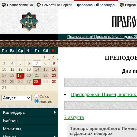
Православие.Ru
Поместные Церкви
Православный Календарь
English
Православный Церковный календарь 2
Пн
Вт
Ср
Чт
Пт
Сб
Вс
ПРЕПОДО
1
2
3
4
5
6
8
9
7
10
11
12
13
14
15
16
Дни п
17
18
19
20
21
22
23
24
25
26
27
28
29
30
31
Преподобный Пимен, постник
Ст. ст.
Нов. ст.
Календарь
7 августа
Библия
Тропарь преподобного Пимена
Молитвы
в Дальних пещерах