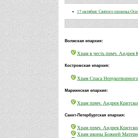
17 октября: Святого пророка Ос
Волжская епархия:
Храм в честь прмч. Андрея 
Костромская епархия:
Храм Спаса Нерукотворного 
Мариинская епархия:
Храм прмч. Андрея Критског
Санкт-Петербургская епархия:
Храм прмч. Андрея Критског
Храм иконы Божией Матери "