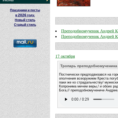
Иконы
Праздники и посты
2026
в
году.
Новый стиль
Старый стиль
Преподобномученик Андрей К
Преподобномученик Андрей К
17 октября
Тропарь преподобномученика
Постнически предподвизався на горе
ополчения всеоружием Креста погуб
паки же ко страдальчеству/ мужески
Копронима мечем веры,/ и обоих ра
Бога,// преподобномучениче Андрее