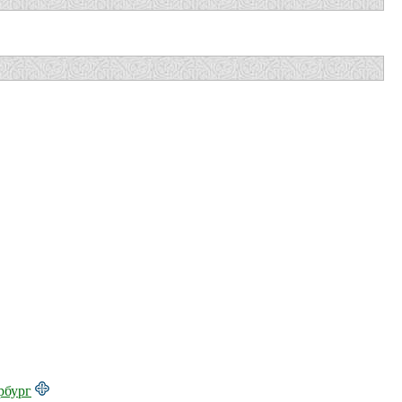
рбург