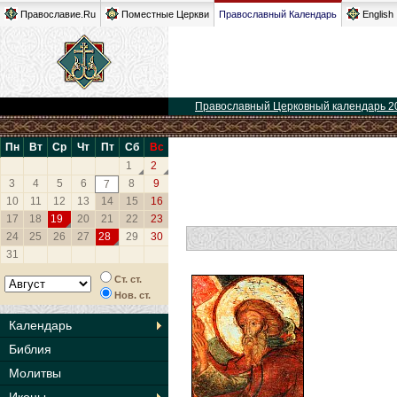
Православие.Ru
Поместные Церкви
Православный Календарь
English
Православный Церковный календарь 2
Пн
Вт
Ср
Чт
Пт
Сб
Вс
1
2
3
4
5
6
8
9
7
10
11
12
13
14
15
16
17
18
19
20
21
22
23
24
25
26
27
28
29
30
31
Ст. ст.
Нов. ст.
Календарь
Библия
Молитвы