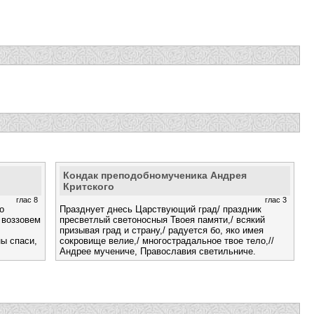
Кондак преподобномученика Андрея
Критского
глас 8
глас 3
о
Празднует днесь Царствующий град/ праздник
 воззовем
пресветлый светоносныя Твоея памяти,/ всякий
призывая град и страну,/ радуется бо, яко имея
ны спаси,
сокровище велие,/ многострадальное твое тело,//
Андрее мучениче, Православия светильниче.