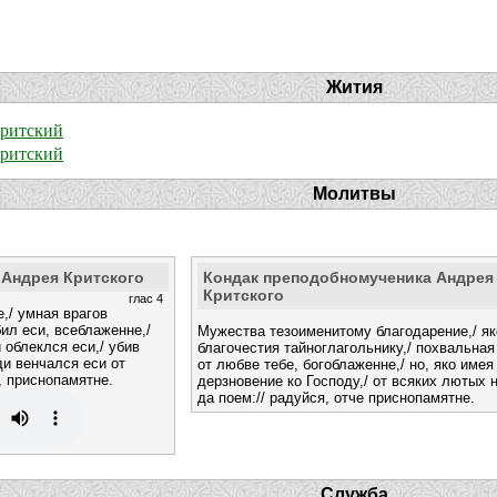
Жития
ритский
ритский
Молитвы
 Андрея Критского
Кондак преподобномученика Андрея
Критского
глас 4
,/ умная врагов
ил еси, всеблаженне,/
Мужества тезоименитому благодарение,/ як
 облеклся еси,/ убив
благочестия тайноглагольнику,/ похвальная
ди венчался еси от
от любве тебе, богоблаженне,/ но, яко имея
, приснопамятне.
дерзновение ко Господу,/ от всяких лютых 
да поем:// радуйся, отче приснопамятне.
Служба