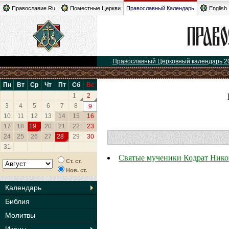
Православие.Ru
Поместные Церкви
Православный Календарь
English
Православный Церковный календарь 2
Пн
Вт
Ср
Чт
Пт
Сб
Вс
1
2
3
4
5
6
7
8
9
10
11
12
13
14
15
16
17
18
19
20
21
22
23
24
25
26
27
28
29
30
31
Святые мученики Кодрат Нико
Ст. ст.
Нов. ст.
Календарь
Библия
Молитвы