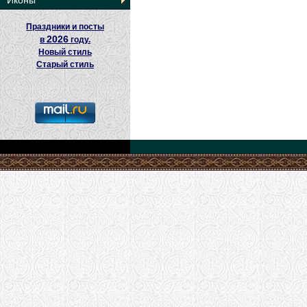
Иконы
Праздники и посты
2026
в
году.
Новый стиль
Старый стиль