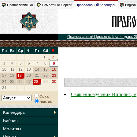
Православие.Ru
Поместные Церкви
Православный Календарь
English
Православный Церковный календарь 2
Пн
Вт
Ср
Чт
Пт
Сб
Вс
1
2
3
4
5
6
7
8
9
10
11
12
13
14
15
16
17
18
19
20
21
22
23
24
25
26
27
28
29
30
31
Священномученик Ипполит, му
Ст. ст.
Нов. ст.
Календарь
Библия
Молитвы