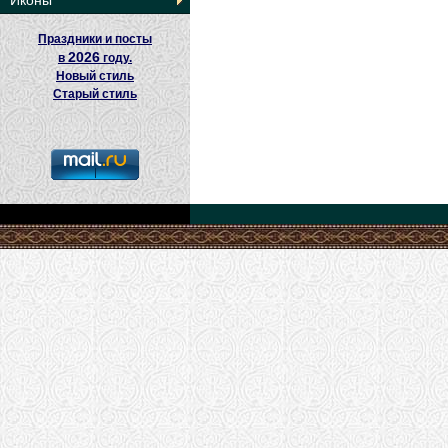
Иконы
Праздники и посты
2026
в
году.
Новый стиль
Старый стиль