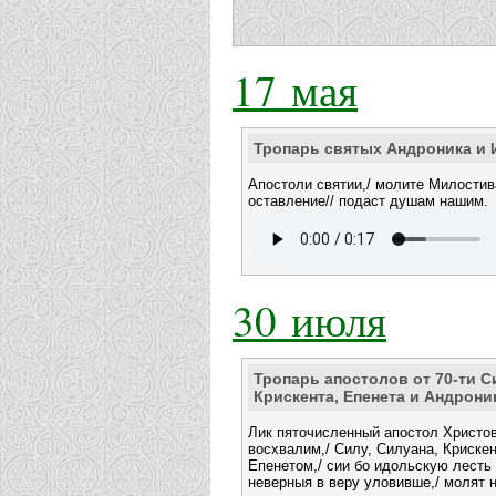
17 мая
Тропарь святых Андроника и 
Апостоли святии,/ молите Милостив
оставление// подаст душам нашим.
30 июля
Тропарь апостолов от 70-ти С
Крискента, Епенета и Андрони
Лик пяточисленный апостол Христо
восхвалим,/ Силу, Силуана, Крискен
Епенетом,/ сии бо идольскую лесть 
неверныя в веру уловивше,/ молят н