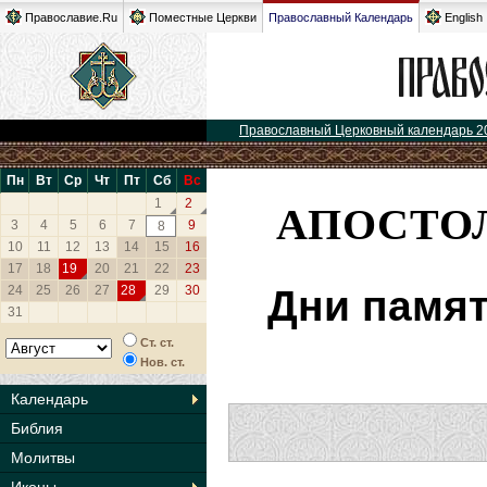
Православие.Ru
Поместные Церкви
Православный Календарь
English
Православный Церковный календарь 2
Пн
Вт
Ср
Чт
Пт
Сб
Вс
АПОСТОЛ
1
2
3
4
5
6
7
9
8
10
11
12
13
14
15
16
17
18
19
20
21
22
23
24
25
26
27
28
29
30
Дни памят
31
Ст. ст.
Нов. ст.
Календарь
Библия
Молитвы