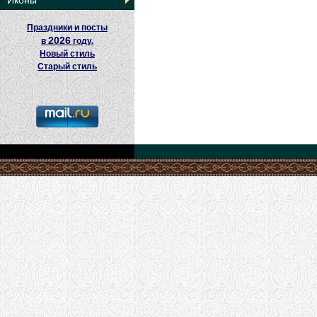
Иконы
Праздники и посты
2026
в
году.
Новый стиль
Старый стиль