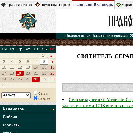
Православие.Ru
Поместные Церкви
Православный Календарь
English
Православный Церковный календарь 2
Пн
Вт
Ср
Чт
Пт
Сб
Вс
СВЯТИТЕЛЬ СЕРА
1
2
3
4
5
6
7
9
8
10
11
12
13
14
15
16
17
18
19
20
21
22
23
24
25
26
27
28
29
30
31
Ст. ст.
Святые мученики Мелетий Стра
Нов. ст.
Фавст и с ними 1218 воинов с их
Календарь
Библия
Молитвы