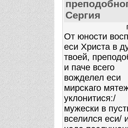
преподобно
Сергия
От юности вос
еси Христа в д
твоей, преподо
и паче всего
вожделел еси
мирскаго мяте
уклонитися:/
мужески в пус
вселился еси/ 