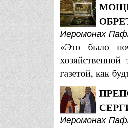
Храм Сераф
МОЩИ
Храм прп. 
ОБРЕ
Иеромонах Паф
Барышская еп
«Это было но
Храм прп. 
хозяйственной 
газетой, как бу
Бежецкая епар
ПРЕП
Храм Троиц
СЕРГ
Храм Алекс
Иеромонах Паф
Белгородская 