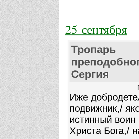
25 сентября
Тропарь
преподобно
Сергия
Иже добродете
подвижник,/ як
истинный воин
Христа Бога,/ н