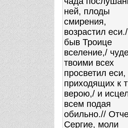
чада послушан
ней, плоды
смирения,
возрастил еси./
быв Троице
вселение,/ чуд
твоими всех
просветил еси,
приходящих к 
верою,/ и исце
всем подая
обильно.// Отч
Сергие, моли