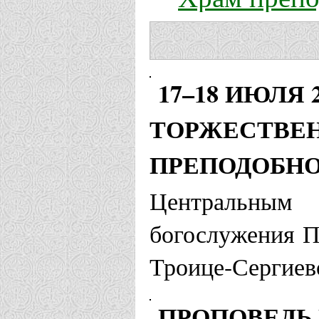
Альметьевская
Храм Серги
17–18 ИЮЛЯ
ТОРЖЕСТВЕН
Анадырская и 
ПРЕПОДОБНО
Храм прп. 
Центральным 
богослужения П
Аргентинская 
Троице-Сергиев
Храм прп. 
ПРОПОВЕДЬ 