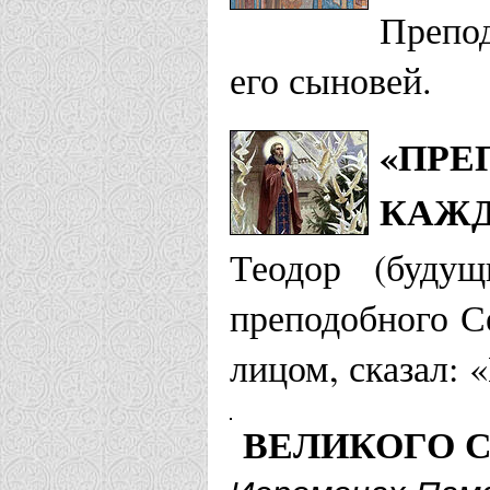
Препод
Берлинская и 
его сыновей.
Храм прп. 
«ПРЕ
Берлинско-Гер
КАЖД
Храм (домо
Теодор (буду
преподобного С
Благовещенска
лицом, сказал: 
Храм Серги
ВЕЛИКОГО 
Храм прп. 