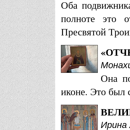
Оба подвижник
полноте это о
Храм прп. 
Пресвятой Трои
Храм Серги
Храм прп. С
«ОТЧ
Храм Серги
Монах
Она п
Белевская епа
иконе. Это был 
Храм Серги
ВЕЛИ
Свято-Серг
Ирина 