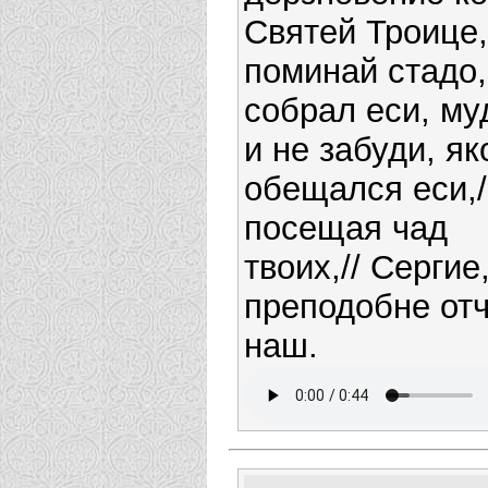
Святей Троице,
поминай стадо,
собрал еси, му
и не забуди, я
обещался еси,/
посещая чад
твоих,// Сергие
преподобне от
наш.