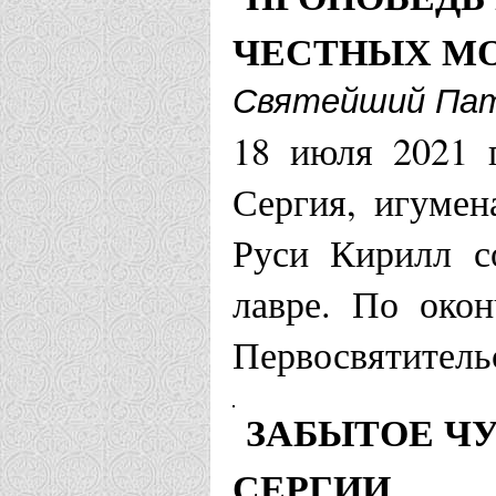
Ардатовская е
ЧЕСТНЫХ МО
Храм Серги
Святейший Патр
18 июля 2021 г
Армавирская 
Сергия, игумен
Храм Серги
Руси Кирилл с
Храм прп. 
лавре. По око
Первосвятитель
Арсеньевская 
ЗАБЫТОЕ ЧУ
Храм во им
СЕРГИИ