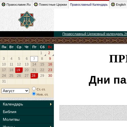
Православие.Ru
Поместные Церкви
Православный Календарь
English
Православный Церковный календарь 2
Пн
Вт
Ср
Чт
Пт
Сб
Вс
ПР
1
2
3
4
5
6
8
9
7
10
11
12
13
14
15
16
17
18
19
20
21
22
23
24
25
26
27
28
29
30
Дни па
31
Ст. ст.
Нов. ст.
Календарь
Библия
Молитвы