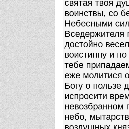
святая твоя ду
воинствы, со б
Небесными сил
Вседержителя 
достойно весел
воистинну и по
тебе припадаем
еже молитися 
Богу о пользе 
испросити врем
невозбранном п
небо, мытарств
воздушных кня