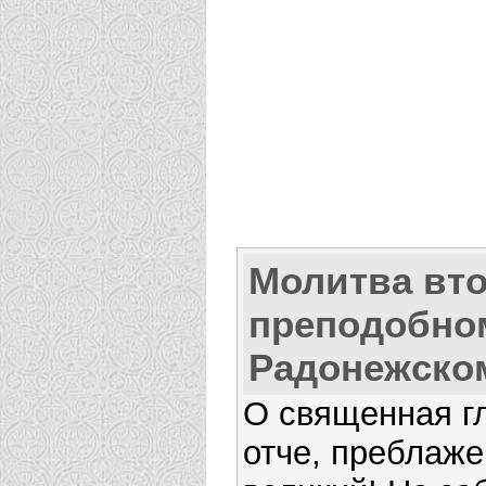
Молитва вт
преподобно
Радонежско
О священная г
отче, преблаже