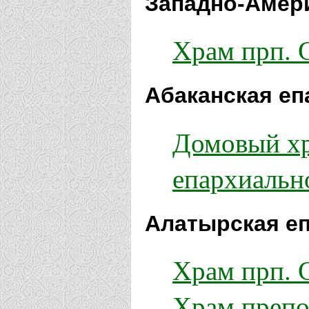
Западно-Амери
Храм прп. 
Абаканская еп
Домовый хр
епархиальн
Алатырская еп
Храм прп. 
Храм препо