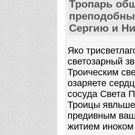
Тропарь об
преподобн
Сергию и Н
Яко трисветлаг
светозарный зв
Троическим св
озаряете сердц
сосуда Света 
Троицы явльшес
предивным ва
житием иноком