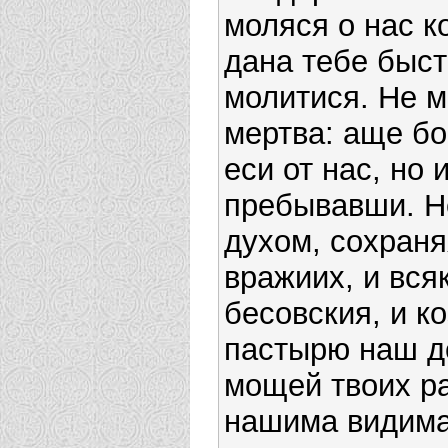
моляся о нас к
дана тебе быст
молитися. Не м
мертва: аще бо
еси от нас, но 
пребывавши. Не
духом, сохраня
вражиих, и вся
бесовския, и к
пасты­рю наш д
мощей твоих р
нашима видима 