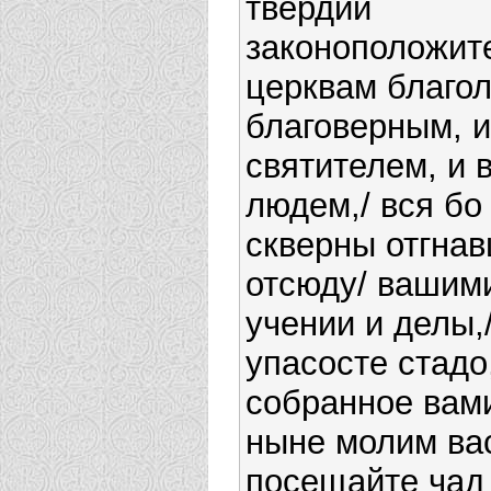
твердии
законоположите
церквам благол
благоверным, и
святителем, и 
людем,/ вся бо
скверны отгна
отсюду/ вашим
учении и делы,
упасосте стадо
собранное вами
ныне молим вас
посещайте чад 