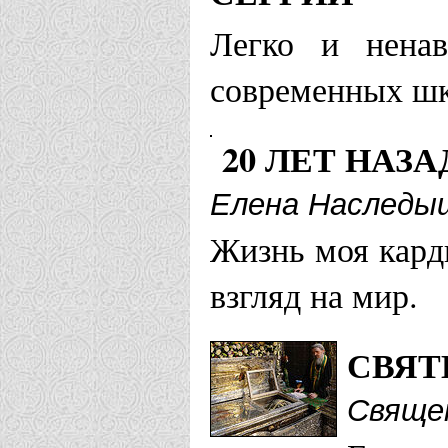
Архангельская
Легко и ненав
Свято-Трои
современных шк
Храм в чест
20 ЛЕТ НАЗ
Астанайская е
Елена Наследы
Жизнь моя кард
Храм во имя
взгляд на мир.
(Ашыбулак
СВЯТ
Астраханская 
Свяще