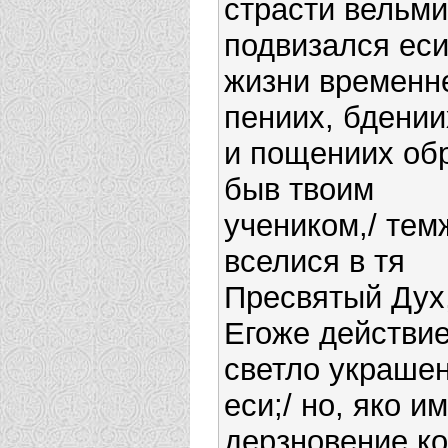
страсти вельми
подвизался еси
жизни временне
пениих, бдении
и пощениих об
быв твоим
учеником,/ тем
вселися в тя
Пресвятый Дух,
Егоже действи
светло украше
еси;/ но, яко и
дерзновение ко