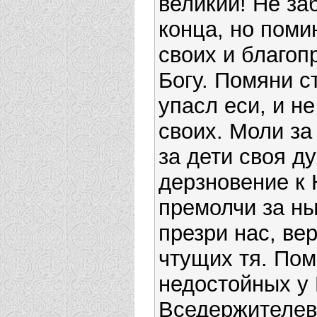
великий! Не за
конца, но поми
своих и благоп
Богу. Помяни с
упасл еси, и н
своих. Моли за
за дети своя д
дерзновение к
премолчи за ны
презри нас, ве
чтущих тя. Пом
недостойных у
Вседержителева