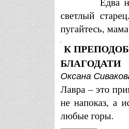
Храм прп. 
Едва н
светлый старец
Ахтубинская е
пугайтесь, мама
Храм Серги
К ПРЕПОДО
Балашовская 
БЛАГОДАТИ
Оксана Сиваков
Храм во им
Лавра – это пр
Храм Серги
не напоказ, а 
Барнаульская 
любые горы.