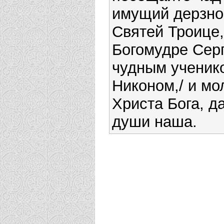
имущий дерзно
Святей Троице,
Богомудре Серг
чудным ученик
Никоном,/ и мо
Христа Бога, д
души наша.