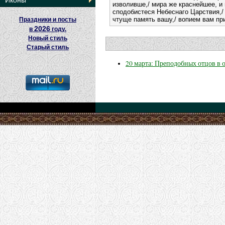
Иконы
изволивше,/ мира же краснейшее, и
сподобистеся Небеснаго Царствия,/
чтуще память вашу,/ вопием вам при
Праздники и посты
2026
в
году.
Новый стиль
Старый стиль
20 марта: Преподобных отцов в 