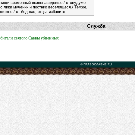
 пищи временный возненавидевше,/ отонудуже
 с лики мученик и постник веселящеся./ Темже,
лежно:/ от бед нас, отцы, избавите.
Служба
обители святого Саввы убиенных
© ПРАВОСЛАВИЕ.RU