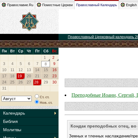
Православие.Ru
Поместные Церкви
Православный Календарь
English
Православный Церковный календарь 2
Пн
Вт
Ср
Чт
Пт
Сб
Вс
1
2
3
4
5
6
7
9
8
10
11
12
13
14
15
16
17
18
19
20
21
22
23
24
25
26
27
28
29
30
31
Преподобные Иоанн, Сергий, 
Ст. ст.
Нов. ст.
Календарь
Библия
Кондак преподобных отец, во
Молитвы
Земных и тленных наслаждение/през