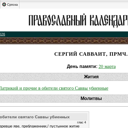
Српска
026
СЕРГИЙ САВВАИТ, ПРМЧ.
20 марта
День памяти:
Жития
Патрикий и прочие в обители святого Саввы убиенные
Молитвы
 обители святаго Саввы убиенных
глас 4
ревше яве, преблаженнии,/ пустынное житие