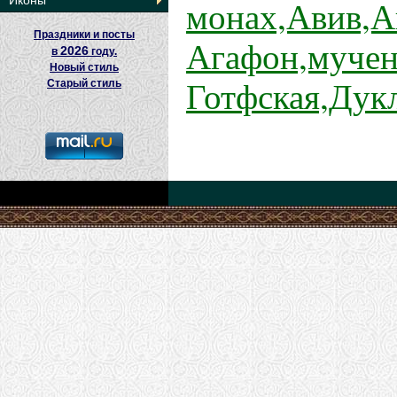
монах,Авив,А
Иконы
Праздники и посты
Агафон,мучен
2026
в
году.
Новый стиль
Готфская,Дук
Старый стиль