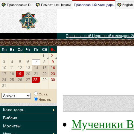
Православие.Ru
Поместные Церкви
Православный Календарь
English
Православный Церковный календарь 2
Пн
Вт
Ср
Чт
Пт
Сб
Вс
1
2
3
4
5
6
8
9
7
10
11
12
13
14
15
16
17
18
19
20
21
22
23
24
25
26
27
28
29
30
31
Ст. ст.
Нов. ст.
Календарь
Библия
Мученики В
Молитвы