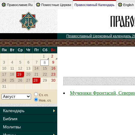
Православие.Ru
Поместные Церкви
Православный Календарь
English
Православный Церковный календарь 2
Пн
Вт
Ср
Чт
Пт
Сб
Вс
1
2
3
4
5
6
7
9
8
10
11
12
13
14
15
16
17
18
19
20
21
22
23
24
25
26
27
28
29
30
31
Мученики Фронтасий, Северин
Ст. ст.
Нов. ст.
Календарь
Библия
Молитвы