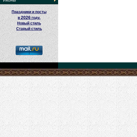
Иконы
Праздники и посты
2026
в
году.
Новый стиль
Старый стиль