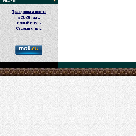
Иконы
Праздники и посты
2026
в
году.
Новый стиль
Старый стиль