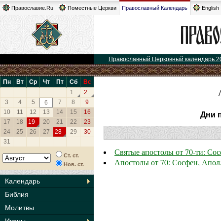
Православие.Ru
Поместные Церкви
Православный Календарь
English
Православный Церковный календарь 2
Пн
Вт
Ср
Чт
Пт
Сб
Вс
1
2
3
4
5
7
8
9
6
10
11
12
13
14
15
16
Дни 
17
18
19
20
21
22
23
24
25
26
27
28
29
30
31
Святые апостолы от 70-ти: Со
Ст. ст.
Апостолы от 70: Сосфен, Апол
Нов. ст.
Календарь
Библия
Молитвы