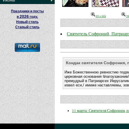
Иконы
Праздники и посты
2026
933 x 1624
55
в
году.
Новый стиль
Старый стиль
Святитель Софроний, Патриар
Кондак святителя Софрония, 
Иже Божественною ревностию подвиг
церковная основания благоузаконив
премудрый в Патриарсех Иерусалим
извел еси,/ имиже наставляемы, зов
11 марта: Святителя Софрония, 