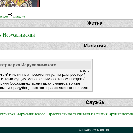
6 x 1200
1285 x 2773
Жития
х Иерусалимский
Молитвы
патриарха Иерусалимского
глас 8
ся/ и истинных повелений устне распростер,/
/ и тамо сущим монашеским составом предав,/
ский Софроние,/ всемудрая словеса во свет
ем ти:/ радуйся, светлая православных похвало.
Служба
патриарха Иерусалимского. Преставление святителя Евфимия, архиепископ
© ПРАВОСЛАВИЕ.RU