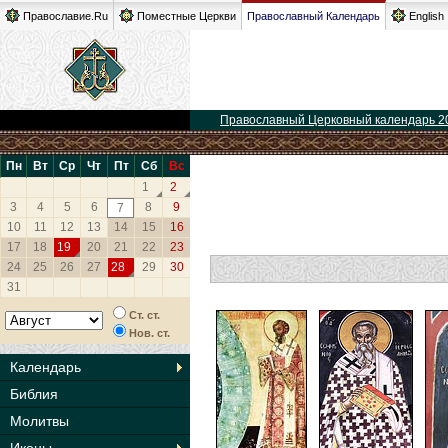
Православие.Ru
Поместные Церкви
Православный Календарь
English
Православный Церковный календарь 2
Пн
Вт
Ср
Чт
Пт
Сб
Вс
1
2
3
4
5
6
8
9
7
10
11
12
13
14
15
16
17
18
19
20
21
22
23
24
25
26
27
28
29
30
31
Ст. ст.
Нов. ст.
Календарь
Библия
Молитвы