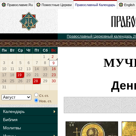
Православие.Ru
Поместные Церкви
Православный Календарь
English
Православный Церковный календарь 2
Пн
Вт
Ср
Чт
Пт
Сб
Вс
МУЧ
1
2
3
4
5
6
7
8
9
10
11
12
13
14
15
16
17
18
19
20
21
22
23
24
25
26
27
28
29
30
Ден
31
Ст. ст.
Нов. ст.
Календарь
Библия
Молитвы