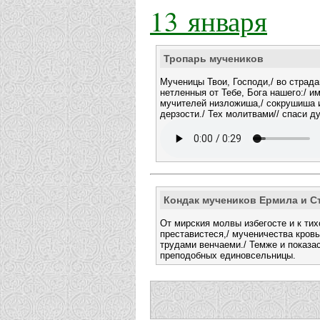
13 января
Тропарь мучеников
Мученицы Твои, Господи,/ во страд
нетленныя от Тебе, Бога нашего:/ и
мучителей низложиша,/ сокрушиша
дерзости./ Тех молитвами// спаси д
Кондак мучеников Ермила и С
От мирския молвы избегосте и к ти
преставистеся,/ мученичества кров
трудами венчаеми./ Темже и показа
преподобных единовсельницы.