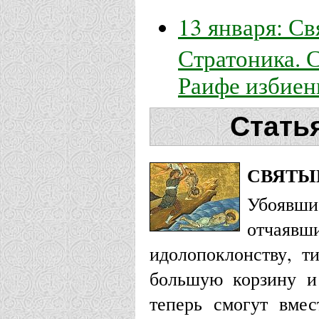
13 января: С
Стратоника. 
Раифе избие
Стать
СВЯТЫ
Убоявши
отчаяв
идолопоклонству, т
большую корзину и 
теперь смогут вмес