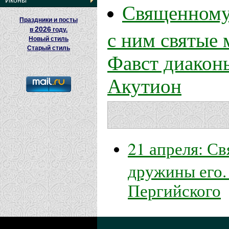
Иконы
Священномуч
Праздники и посты
2026
с ним святые 
в
году.
Новый стиль
Старый стиль
Фавст диакон
Акутион
21 апреля: С
дружины его.
Пергийского