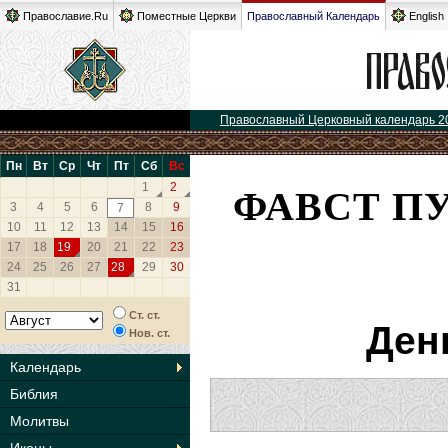
Православие.Ru
Поместные Церкви
Православный Календарь
English
Православный Церковный календарь 2
Пн
Вт
Ср
Чт
Пт
Сб
Вс
ФАВСТ П
1
2
3
4
5
6
8
9
7
10
11
12
13
14
15
16
17
18
19
20
21
22
23
24
25
26
27
28
29
30
31
Ст. ст.
Ден
Нов. ст.
Календарь
Библия
Молитвы