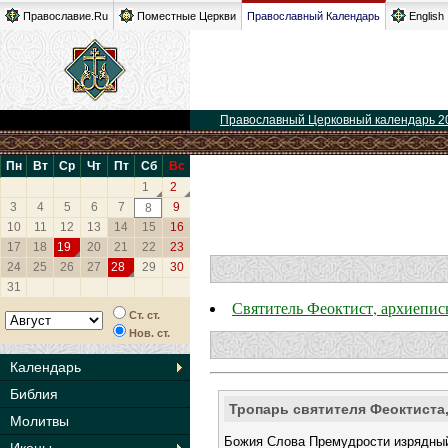
Православие.Ru
Поместные Церкви
Православный Календарь
English
Православный Церковный календарь 2
Пн
Вт
Ср
Чт
Пт
Сб
Вс
1
2
3
4
5
6
7
9
8
10
11
12
13
14
15
16
17
18
19
20
21
22
23
24
25
26
27
28
29
30
31
Святитель Феоктист, архиепи
Ст. ст.
Нов. ст.
Календарь
Библия
Тропарь святителя Феоктиста
Молитвы
Божия Слова Премудрости изрядный