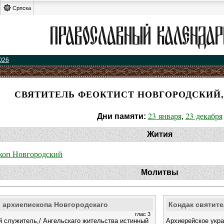
Српска
026
СВЯТИТЕЛЬ ФЕОКТИСТ НОВГОРОДСКИЙ
23 января
23 декабря
Дни памяти:
,
Жития
скоп Новгородский
Молитвы
, архиепископа Новгородскаго
Кондак святите
глас 3
 служитель,/ Ангельскаго жительства истинный
Архиерейское укра