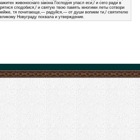
пажитех живоноснаго закона Господня упасл еси,/ и сего ради в
рятися сподобися,/ и святую твою память многими леты сотвори
 нейже, тя почитающе,— радуйся,— от души вопием ти,/ святителю
Великому Новуграду похвала и утверждение.