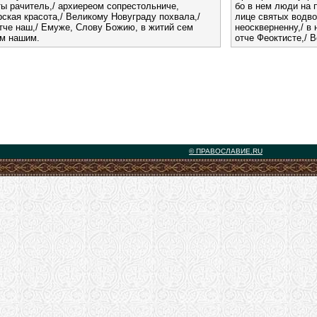
ы рачитель,/ архиереом сопрестольниче,
бо в нем люди на 
ская красота,/ Великому Новуграду похвала,/
лице святых водво
тче наш,/ Емуже, Слову Божию, в житий сем
неоскверненну,/ в
ам нашим.
отче Феоктисте,/ 
© ПРАВОСЛАВИЕ.RU