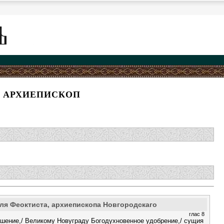
, АРХИЕПИСКОП
ля Феоктиста, архиепископа Новгородскаго
глас 8
шение,/ Великому Новуграду Богодухновенное удобрение,/ сущия