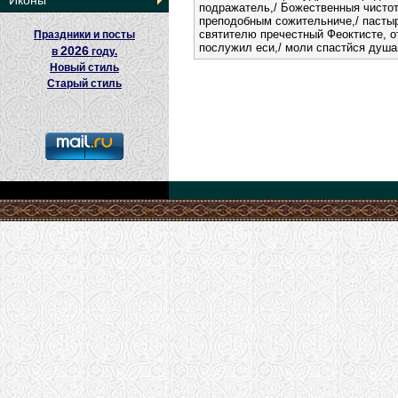
Иконы
подражатель,/ Божественныя чистот
преподобным сожительниче,/ пастыр
святителю пречестный Феоктисте, о
Праздники и посты
послужил еси,/ моли спастйся душ
2026
в
году.
Новый стиль
Старый стиль