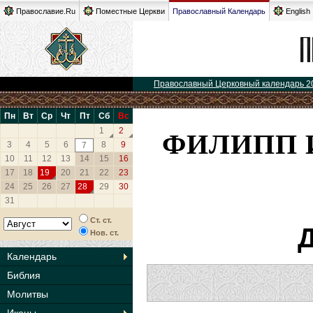
Православие.Ru
Поместные Церкви
Православный Календарь
English
Православный Церковный календарь 2
Пн
Вт
Ср
Чт
Пт
Сб
Вс
ФИЛИПП 
1
2
3
4
5
6
8
9
7
10
11
12
13
14
15
16
17
18
19
20
21
22
23
24
25
26
27
28
29
30
31
Ст. ст.
Д
Нов. ст.
Календарь
Библия
Молитвы