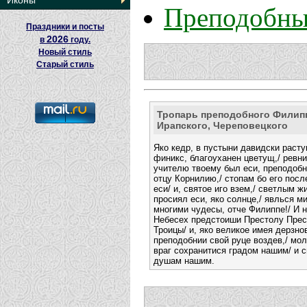
Иконы
Преподобны
Праздники и посты
2026
в
году.
Новый стиль
Старый стиль
Тропарь преподобного Филип
Ирапского, Череповецкого
Яко кедр, в пустыни давидски расту
финикс, благоуханен цветущ,/ ревн
учителю твоему был еси, преподоб
отцу Корнилию,/ стопам бо его пос
еси/ и, святое иго взем,/ светлым ж
просиял еси, яко солнце,/ явлься м
многими чудесы, отче Филиппе!/ И 
Небесех предстоиши Престолу Пре
Троицы/ и, яко великое имея дерзно
преподобнии свой руце воздев,/ мол
враг сохранитися градом нашим/ и 
душам нашим.